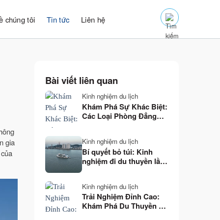
ề chúng tôi
Tin tức
Liên hệ
Bài viết liên quan
Kinh nghiệm du lịch
Khám Phá Sự Khác Biệt:
Các Loại Phòng Đẳng
Cấp Trên Du Thuyền Hạ
không
Long
Kinh nghiệm du lịch
n gia
Bí quyết bỏ túi: Kinh
của
nghiệm đi du thuyền lần
đầu trọn vẹn và đáng
nhớ
Kinh nghiệm du lịch
Trải Nghiệm Đỉnh Cao:
Khám Phá Du Thuyền 5
Sao Hạ Long