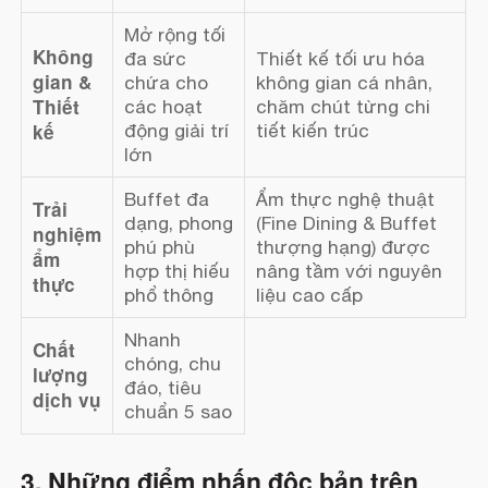
Mở rộng tối
Không
đa sức
Thiết kế tối ưu hóa
gian &
chứa cho
không gian cá nhân,
Thiết
các hoạt
chăm chút từng chi
kế
động giải trí
tiết kiến trúc
lớn
Buffet đa
Ẩm thực nghệ thuật
Trải
dạng, phong
(Fine Dining & Buffet
nghiệm
phú phù
thượng hạng) được
ẩm
hợp thị hiếu
nâng tầm với nguyên
thực
phổ thông
liệu cao cấp
Nhanh
Chất
chóng, chu
lượng
đáo, tiêu
dịch vụ
chuẩn 5 sao
3. Những điểm nhấn độc bản trên