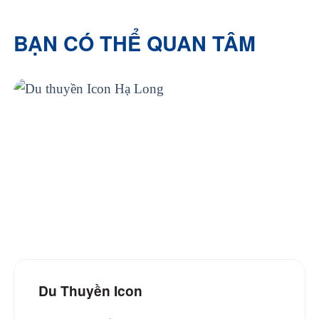
Bồn tắm hoặc Vòi sen
Đồ vệ sinh cá nhân miễn phí
BẠN CÓ THỂ QUAN TÂM
Máy sấy tóc
Du Thuyền Icon