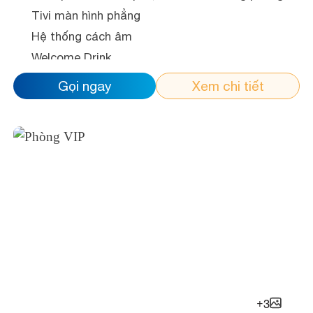
Tivi màn hình phẳng
Hệ thống cách âm
Welcome Drink
Mạng wifi tốc độ cao
Gọi ngay
Xem chi tiết
Bàn trang điểm
Minibar
Dép đi trong phòng
Bồn tắm hoặc Vòi sen
Đồ vệ sinh cá nhân miễn phí
Máy sấy tóc
+
3