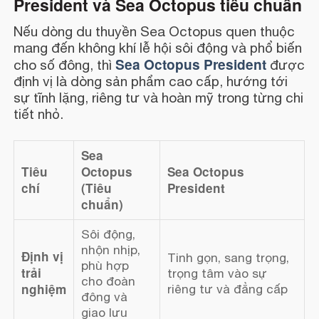
President và Sea Octopus tiêu chuẩn
Nếu dòng du thuyền Sea Octopus quen thuộc
mang đến không khí lễ hội sôi động và phổ biến
Sea Octopus President
cho số đông, thì
được
định vị là dòng sản phẩm cao cấp, hướng tới
sự tĩnh lặng, riêng tư và hoàn mỹ trong từng chi
tiết nhỏ.
Sea
Tiêu
Octopus
Sea Octopus
chí
(Tiêu
President
chuẩn)
Sôi động,
nhộn nhịp,
Định vị
Tinh gọn, sang trọng,
phù hợp
trải
trọng tâm vào sự
cho đoàn
nghiệm
riêng tư và đẳng cấp
đông và
giao lưu