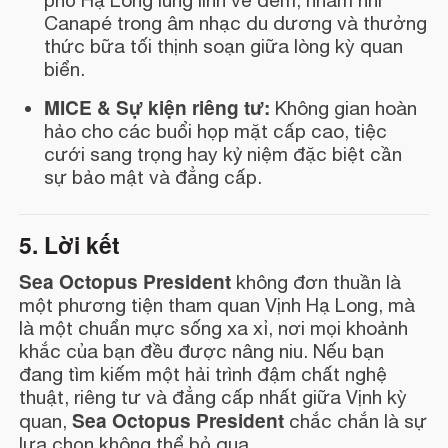
phố Hạ Long lung linh về đêm, nhâm nhi
Canapé trong âm nhạc du dương và thưởng
thức bữa tối thịnh soạn giữa lòng kỳ quan
biển.
MICE & Sự kiện riêng tư:
Không gian hoàn
hảo cho các buổi họp mặt cấp cao, tiệc
cưới sang trọng hay kỷ niệm đặc biệt cần
sự bảo mật và đẳng cấp.
5. Lời kết
Sea Octopus President
không đơn thuần là
một phương tiện tham quan Vịnh Hạ Long, mà
là một chuẩn mực sống xa xỉ, nơi mọi khoảnh
khắc của bạn đều được nâng niu. Nếu bạn
đang tìm kiếm một hải trình đậm chất nghệ
thuật, riêng tư và đẳng cấp nhất giữa Vịnh kỳ
Sea Octopus President
quan,
chắc chắn là sự
lựa chọn không thể bỏ qua.