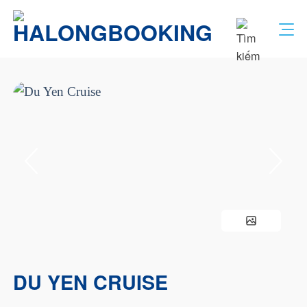
Bỏ
qua
nội
dung
DU YEN CRUISE