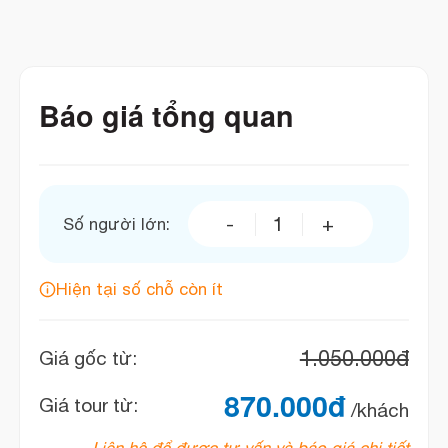
Báo giá tổng quan
Số người lớn:
Du thuyền ăn tối Pamela Dinn
Hiện tại số chỗ còn ít
1.050.000
đ
Giá gốc từ:
870.000
đ
Giá tour từ:
/khách