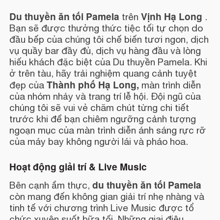
Du thuyền ăn tối Pamela
Vịnh Hạ Long
trên
.
Bạn sẽ được thưởng thức tiệc tối tự chọn do
đầu bếp của chúng tôi chế biến tươi ngon, dịch
vụ quầy bar đầy đủ, dịch vụ hàng đầu và lòng
hiếu khách đặc biệt của Du thuyền Pamela. Khi
ở trên tàu, hãy trải nghiệm quang cảnh tuyệt
Thành phố Hạ Long,
đẹp của
màn trình diễn
của nhóm nhảy và trang trí lễ hội. Đội ngũ của
chúng tôi sẽ vui vẻ chăm chút từng chi tiết
trước khi để bạn chiêm ngưỡng cảnh tượng
ngoạn mục của màn trình diễn ánh sáng rực rỡ
của máy bay không người lái và pháo hoa.
Hoạt động giải trí & Live Music
du thuyền ăn tối Pamela
Bên cạnh ẩm thực,
còn mang đến không gian giải trí nhẹ nhàng và
tinh tế với chương trình Live Music được tổ
chức xuyên suốt bữa tối. Những giai điệu