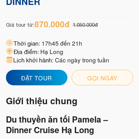
DINNER
870.000
đ
Giá tour từ:
1.050.000
đ
17h45 đến 21h
Thời gian:
Hạ Long
Địa điểm:
Các ngày trong tuần
Lịch khởi hành:
ĐẶT TOUR
GỌI NGAY
Giới thiệu chung
Du thuyền ăn tối Pamela –
Dinner Cruise Hạ Long