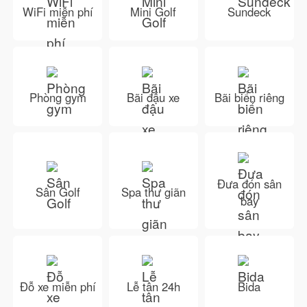
WiFi miễn phí
Mini Golf
Sundeck
Phòng gym
Bãi đậu xe
Bãi biển riêng
Đưa đón sân
Sân Golf
Spa thư giãn
bay
Đỗ xe miễn phí
Lễ tân 24h
Bida