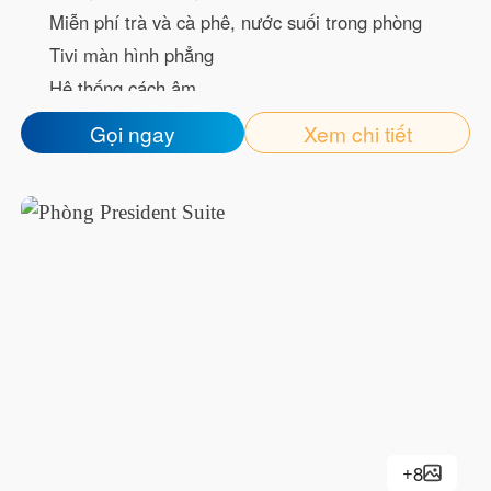
Miễn phí trà và cà phê, nước suối trong phòng
Tivi màn hình phẳng
Hệ thống cách âm
Welcome Drink
Gọi ngay
Xem chi tiết
Mạng wifi tốc độ cao
Bàn trang điểm
Minibar
Dép đi trong phòng
Bồn tắm hoặc Vòi sen
Đồ vệ sinh cá nhân miễn phí
Máy sấy tóc
+
8