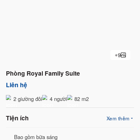
Bồn tắm hoặc Vòi sen
Đồ vệ sinh cá nhân miễn phí
Máy sấy tóc
+
9
Phòng Royal Family Suite
Liên hệ
2 giường đôi
4 người
82 m2
Tiện ích
Xem thêm
Bao gồm bữa sáng