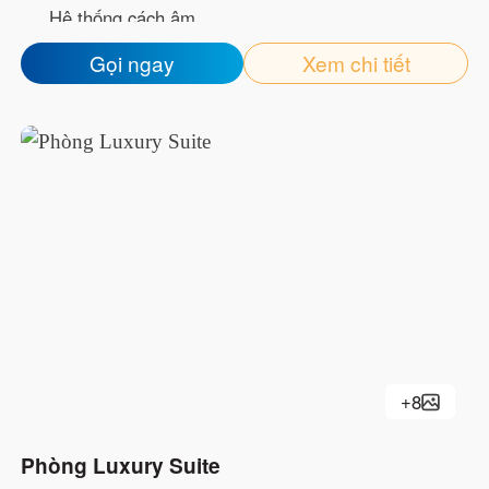
Hệ thống cách âm
Welcome Drink
Gọi ngay
Xem chi tiết
Mạng wifi tốc độ cao
Bàn trang điểm
Minibar
Dép đi trong phòng
Bồn tắm hoặc Vòi sen
Đồ vệ sinh cá nhân miễn phí
Máy sấy tóc
+
8
Phòng Luxury Suite