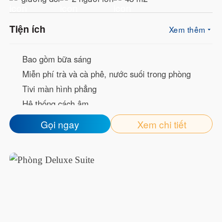
Tiện ích
Xem thêm
Bao gồm bữa sáng
Miễn phí trà và cà phê, nước suối trong phòng
Tivi màn hình phẳng
Hệ thống cách âm
Welcome Drink
Gọi ngay
Xem chi tiết
Mạng wifi tốc độ cao
Bàn trang điểm
Minibar
Dép đi trong phòng
Bồn tắm hoặc Vòi sen
Đồ vệ sinh cá nhân miễn phí