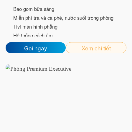
Bao gồm bữa sáng
Miễn phí trà và cà phê, nước suối trong phòng
Tivi màn hình phẳng
Hệ thống cách âm
Welcome Drink
Gọi ngay
Xem chi tiết
Mạng wifi tốc độ cao
Bàn trang điểm
Minibar
Dép đi trong phòng
Bồn tắm hoặc Vòi sen
Đồ vệ sinh cá nhân miễn phí
Máy sấy tóc