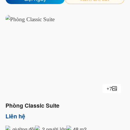
Mạng wifi tốc độ cao
Bàn trang điểm
Minibar
Dép đi trong phòng
Bồn tắm hoặc Vòi sen
Đồ vệ sinh cá nhân miễn phí
Máy sấy tóc
+
7
Phòng Classic Suite
Liên hệ
giường đôi
2 người lớn
48 m2