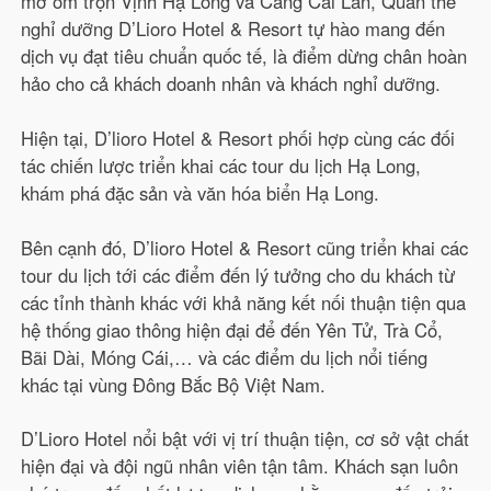
mở ôm trọn Vịnh Hạ Long và Cảng Cái Lân, Quần thể
nghỉ dưỡng D’Lioro Hotel & Resort tự hào mang đến
dịch vụ đạt tiêu chuẩn quốc tế, là điểm dừng chân hoàn
hảo cho cả khách doanh nhân và khách nghỉ dưỡng.
Hiện tại, D’lioro Hotel & Resort phối hợp cùng các đối
tác chiến lược triển khai các tour du lịch Hạ Long,
khám phá đặc sản và văn hóa biển Hạ Long.
Bên cạnh đó, D’lioro Hotel & Resort cũng triển khai các
tour du lịch tới các điểm đến lý tưởng cho du khách từ
các tỉnh thành khác với khả năng kết nối thuận tiện qua
hệ thống giao thông hiện đại để đến Yên Tử, Trà Cổ,
Bãi Dài, Móng Cái,… và các điểm du lịch nổi tiếng
khác tại vùng Đông Bắc Bộ Việt Nam.
D’Lioro Hotel nổi bật với vị trí thuận tiện, cơ sở vật chất
hiện đại và đội ngũ nhân viên tận tâm. Khách sạn luôn