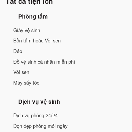
Tất cả tiện ích
Minibar
Dép đi trong phòng
Phòng tắm
Bồn tắm hoặc Vòi sen
Đồ vệ sinh cá nhân miễn phí
Giấy vệ sinh
Máy sấy tóc
Bồn tắm hoặc Vòi sen
Dép
Đồ vệ sinh cá nhân miễn phí
Vòi sen
Máy sấy tóc
Dịch vụ vệ sinh
Dịch vụ phòng 24/24
Dọn dẹp phòng mỗi ngày